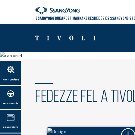
SSANGYONG BUDAPEST MÁRKAKERESKEDÉS ÉS SSANGYONG SZE
Tivoli X150
KONFIGURÁTOR
VEZETÉSRE SZÜLETETT
Fedezze fel a Tivol
Az elegáns formatervezésű, számtalan új
TESZTVEZETÉS
technikai megoldással felvértezett Tivoli 
vezetésre született.
AJÁNLATKÉRÉS