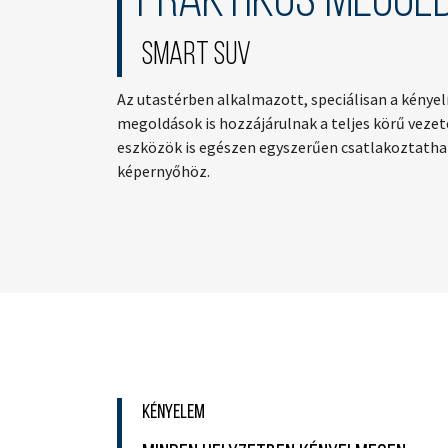
Praktikus megol
Smart SUV
Az utastérben alkalmazott, speciálisan a kénye
megoldások is hozzájárulnak a teljes körű veze
eszközök is egészen egyszerűen csatlakoztathat
képernyőhöz.
Kényelem