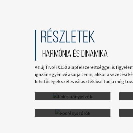
Részletek
Harmónia és dinamika
Az új Tivoli X150 alapfelszereltséggel is figyel
igazán egyénivé akarja tenni, akkor a vezetési 
lehetőségek széles választékával tudja még tov
Projektoros fényszórók
Sportos fekete tetősínek
Au