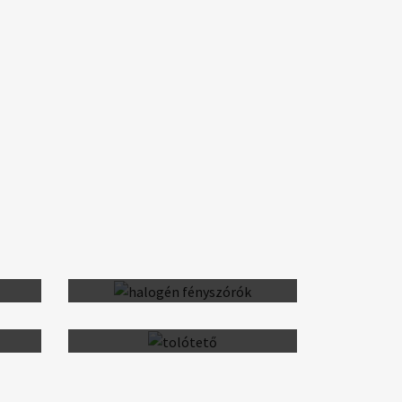
A-
LED-es hátsó lámpák
Elektromosan állítható külső
tükrök