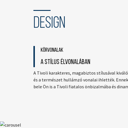
Design
Körvonalak
A STÍLUS ÉLVONALÁBAN
A Tivoli karakteres, magabiztos stílusával kivá
és a természet hullámzó vonalai ihlették. Enne
bele Ön is a Tivoli fiatalos önbizalmába és dina