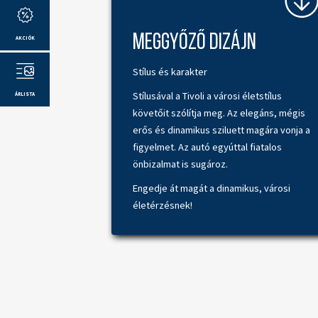
Meggyőző dizájn
AKCIÓK
Ajánlatkérés
Árlista
Tesztvez
Stílus és karakter
Stílusával a Tivoli a városi életstílus
ÁRLISTA
követőit szólítja meg. Az elegáns, mégis
Sajtóvélemény
erős és dinamikus sziluett magára vonja a
figyelmet. Az autó egyúttal fiatalos
önbizalmat is sugároz.
Engedje át magát a dinamikus, városi
életérzésnek!