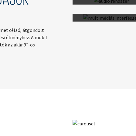
dások
9”-es navigációs fejegysé
tolatókamerával
lmet célzó, átgondolt
tési élményhez. A mobil
ók az akár 9”-os