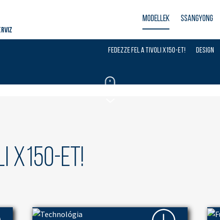
MODELLEK
SSANGYONG
RVIZ
FEDEZZE FEL A TIVOLI X150-ET!
DESIGN
i X150-et!
x150