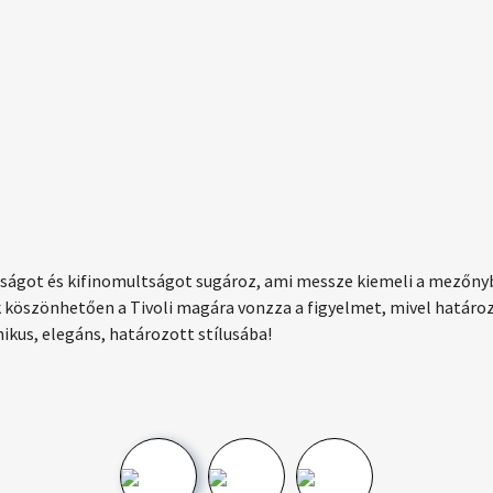
lóságot és kifinomultságot sugároz, ami messze kiemeli a mezőnybő
k köszönhetően a Tivoli magára vonzza a figyelmet, mivel határo
mikus, elegáns, határozott stílusába!