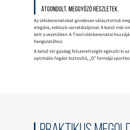
Átgondolt, meggyőző részletek.
Az ülésbevonatokat gondosan választottuk meg
elegáns, exkluzív varratdizájnnal. A külső már
kelt a vezetőben. A Tivoli ülésbevonatai hozzájá
hangulatához.
A belső tér gazdag felszereltségét egészíti ki a
optimális fogást biztosító, „D” formájú sportk