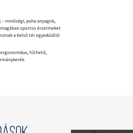
 – minőségi, puha anyagok,
 önmagában sportos érzelmeket
rulnak a belső tér egyedülálló
z ergonomikus, fűthető,
ormánykerék.
MP3 audio