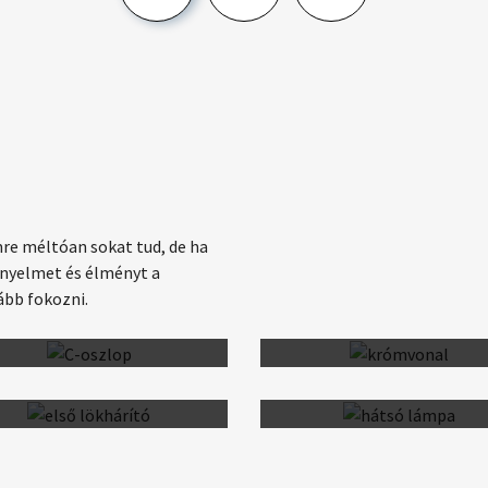
emre méltóan sokat tud, de ha
kényelmet és élményt a
ább fokozni.
Fényes fekete díszítés az 
LED-es ködlámpák
oszlopon
tomatikusan lezáródó ajtók
Magasfényű hűtőrács