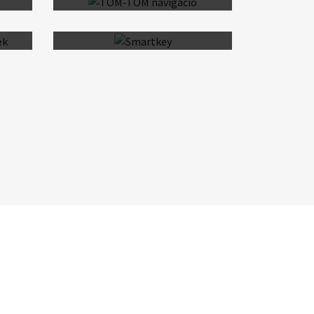
g
10,25 colos szines TFT-LCD
műszeregyseg