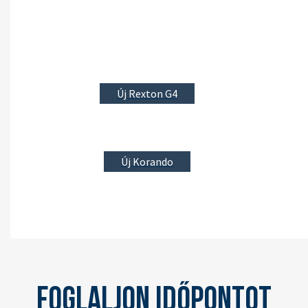
Új Rexton G4
Új Korando
Foglaljon időpontot